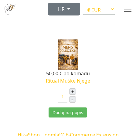
Odaberite svoj jezik
HR
50,00 €
po komadu
Ritual Muške Njege
+
–
Dodaj na popis
HikaShop , Joomla!® E-Commerce Extension