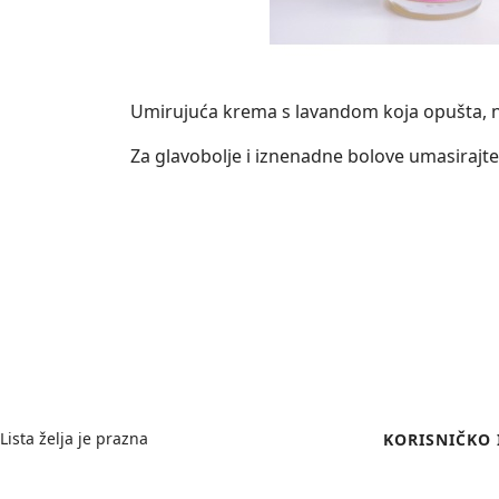
Umirujuća krema s lavandom koja opušta, n
Za glavobolje i iznenadne bolove umasiraj
Wishlist
Login Form
Lista želja je prazna
KORISNIČKO 