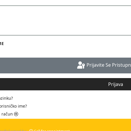
ME
Prijavite Se Pristup
Prijava
ozinku?
korisničko ime?
ki račun