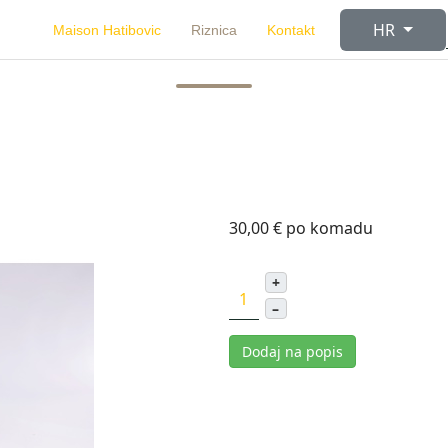
Odaberite svoj
HR
Maison Hatibovic
Riznica
Kontakt
30,00 €
po komadu
+
–
Dodaj na popis