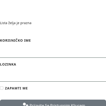
Wishlist
Lista želja je prazna
Login Form
KORISNIČKO IME
LOZINKA
ZAPAMTI ME
Prijavite Se Pristupnim Kljucem