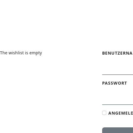
Wishlist
Login Form
The wishlist is empty
BENUTZERN
PASSWORT
ANGEMELD