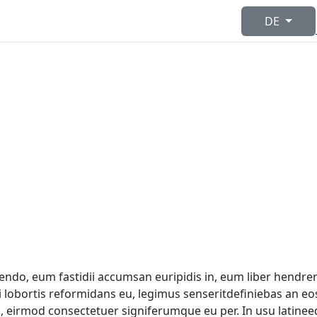
Sprache ausw
DE
endo, eum fastidii accumsan euripidis in, eum liber hendreri
i lobortis reformidans eu, legimus senseritdefiniebas an eos
cu, eirmod consectetuer signiferumque eu per. In usu latinee