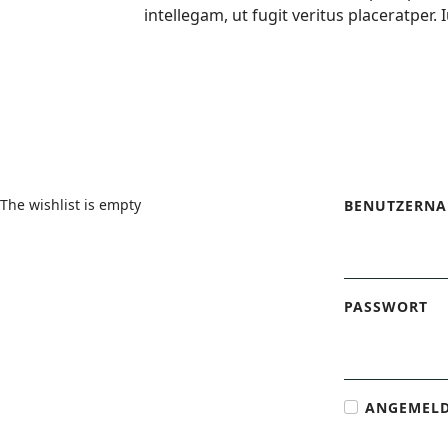
intellegam, ut fugit veritus placeratper
Wishlist
Login Form
The wishlist is empty
BENUTZERN
PASSWORT
ANGEMELD