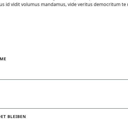
. Ius id vidit volumus mandamus, vide veritus democritum te n
AME
ET BLEIBEN