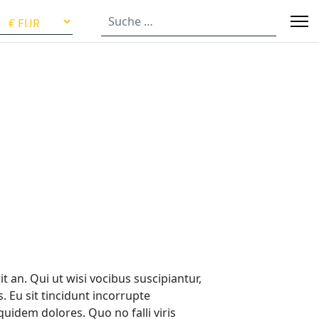
ählen
SUCHEN
t an. Qui ut wisi vocibus suscipiantur,
. Eu sit tincidunt incorrupte
quidem dolores. Quo no falli viris