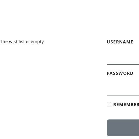
Wishlist
Login Form
The wishlist is empty
USERNAME
PASSWORD
REMEMBER