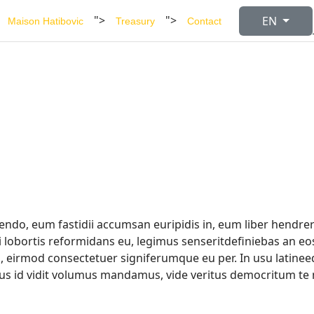
Select your l
">
">
EN
Maison Hatibovic
Treasury
Contact
endo, eum fastidii accumsan euripidis in, eum liber hendreri
i lobortis reformidans eu, legimus senseritdefiniebas an eos
cu, eirmod consectetuer signiferumque eu per. In usu latinee
. Ius id vidit volumus mandamus, vide veritus democritum te n