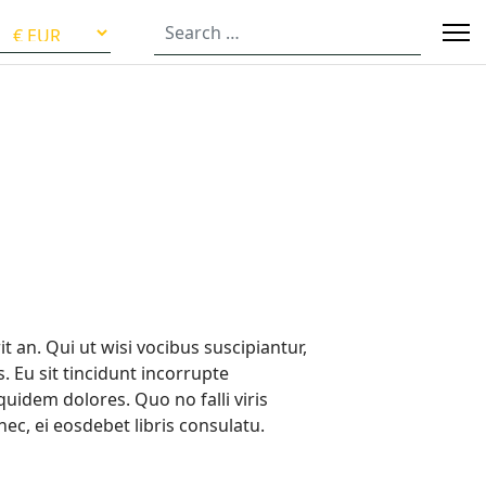
anguage
SEARCH
t an. Qui ut wisi vocibus suscipiantur,
. Eu sit tincidunt incorrupte
quidem dolores. Quo no falli viris
ec, ei eosdebet libris consulatu.